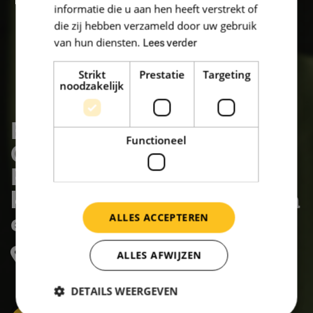
informatie die u aan hen heeft verstrekt of
die zij hebben verzameld door uw gebruik
van hun diensten.
Lees verder
Strikt
Prestatie
Targeting
noodzakelijk
Elevantio (voorheen
Functioneel
Onderwijsgroep
Perspecto, fusie stichting
katholiek onderwijs, scoba
en probaz)
ALLES ACCEPTEREN
Markt 1, AXEL
ALLES AFWIJZEN
DETAILS WEERGEVEN