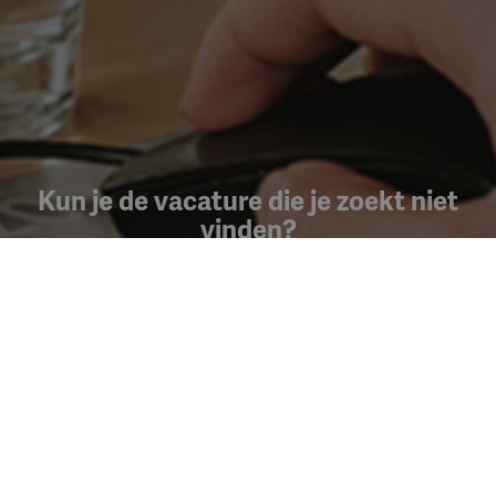
Kun je de vacature die je zoekt niet
vinden?
Maak een Jobalert aan en ontvang een
melding per mail
wanneer er nieuwe vacatures zijn!
Jobalert aanmaken