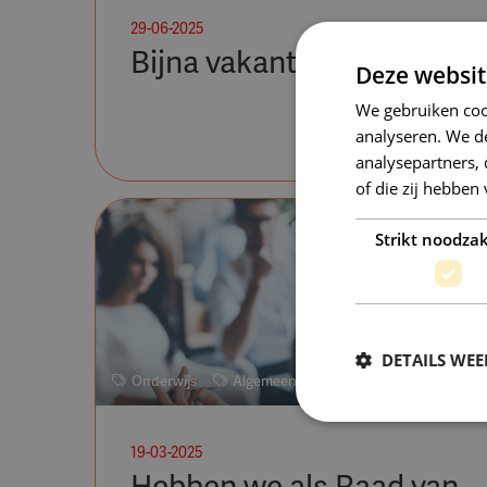
29-06-2025
Bijna vakantie ...
Deze websit
We gebruiken coo
analyseren. We de
analysepartners,
of die zij hebbe
Strikt noodzak
DETAILS WE
Onderwijs
Algemeen
Deel
19-03-2025