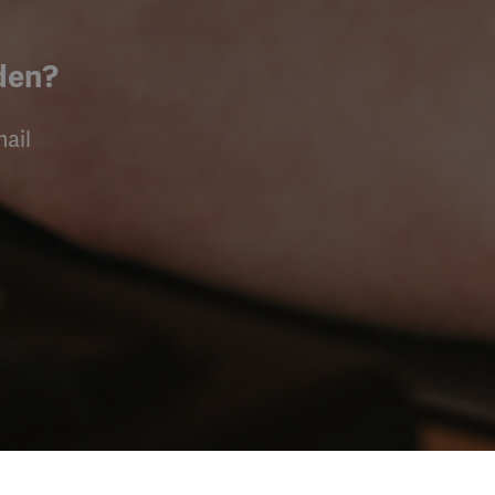
nden?
ail