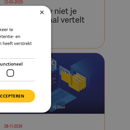
12-05-2025
Waarom je cv niet je
×
carrièreverhaal vertelt
keer te
tentie- en
 heeft verstrekt
unctioneel
ACCEPTEREN
Onderwijs
Algemeen
Deel
28-11-2024