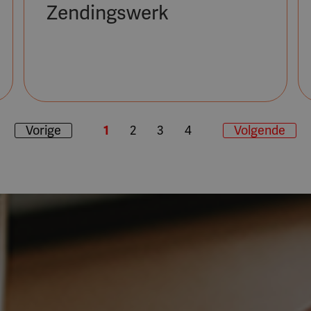
Zendingswerk
Vorige
1
2
3
4
Volgende