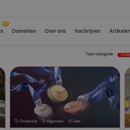
62
es
Domeinen
Over ons
Inschrijven
Artikele
Toon categorie
Onde
Onderwijs
Algemeen
Deel