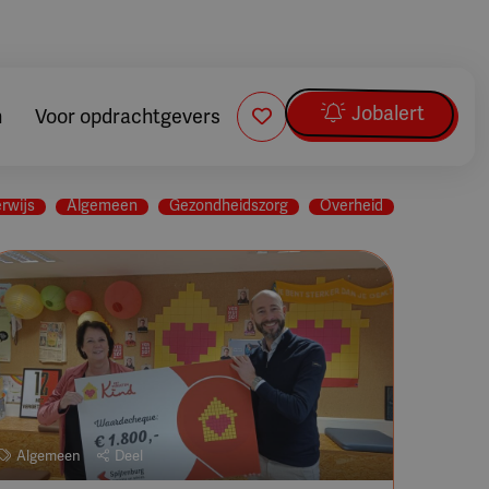
Jobalert
n
Voor opdrachtgevers
rwijs
Algemeen
Gezondheidszorg
Overheid
Algemeen
Deel