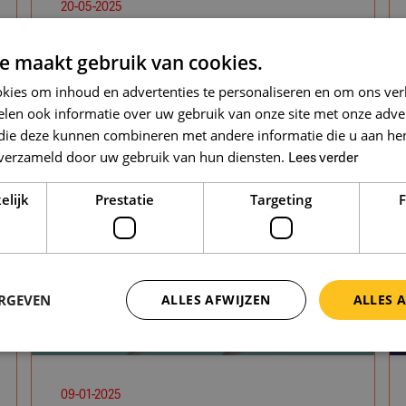
20-05-2025
Goede feedback na een
afwijzing: meer dan een
e maakt gebruik van cookies.
nette afsluiting
kies om inhoud en advertenties te personaliseren en om ons ver
len ook informatie over uw gebruik van onze site met onze adver
 die deze kunnen combineren met andere informatie die u aan hen
n verzameld door uw gebruik van hun diensten.
Lees verder
elijk
Prestatie
Targeting
F
ERGEVEN
ALLES AFWIJZEN
ALLES 
Onderwijs
Algemeen
Deel
09-01-2025