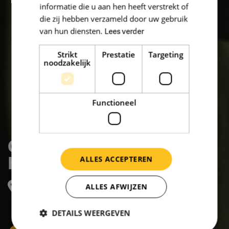
informatie die u aan hen heeft verstrekt of
die zij hebben verzameld door uw gebruik
van hun diensten.
Lees verder
Strikt
Prestatie
Targeting
noodzakelijk
Functioneel
Openbaar Onderwijs
Houten (OOH)
ALLES ACCEPTEREN
De Bouw 85, HOUTEN
ALLES AFWIJZEN
DETAILS WEERGEVEN