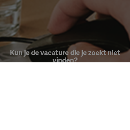
Kun je de vacature die je zoekt niet
vinden?
Maak een Jobalert aan en ontvang een
melding per mail
wanneer er nieuwe vacatures zijn!
Jobalert aanmaken