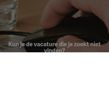
Kun je de vacature die je zoekt niet
vinden?
Maak een Jobalert aan en ontvang een
melding per mail
wanneer er nieuwe vacatures zijn!
Jobalert aanmaken