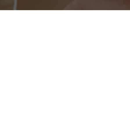
Kun je de vacature die je zoekt niet
vinden?
Maak een Jobalert aan en ontvang een
melding per mail
wanneer er nieuwe vacatures zijn!