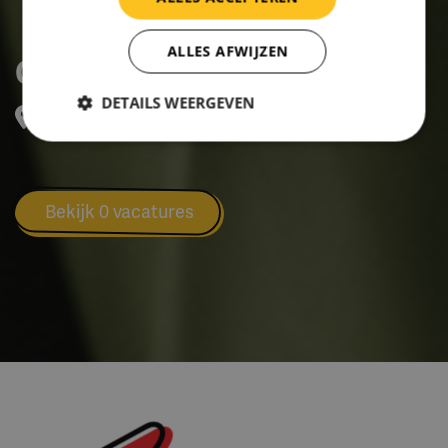
ALLES AFWIJZEN
GGZ inGeest
DETAILS WEERGEVEN
Overschiestraat 57, AMSTERDAM
Bekijk 0 vacatures