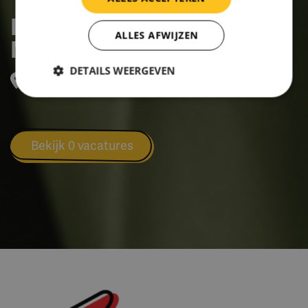
Interzorg Noord-
ALLES AFWIJZEN
Nederland
DETAILS WEERGEVEN
Beilerstraat 215, ASSEN
Bekijk 0 vacatures