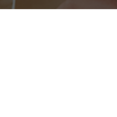
Kun je de vacature die je zoekt niet
vinden?
Maak een Jobalert aan en ontvang een
melding per mail
wanneer er nieuwe vacatures zijn!