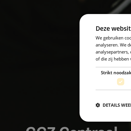
Deze websit
We gebruiken coo
analyseren. We de
analysepartners,
of die zij hebbe
Strikt noodzak
DETAILS WE