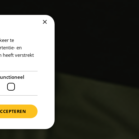
×
keer te
tentie- en
 heeft verstrekt
unctioneel
ACCEPTEREN