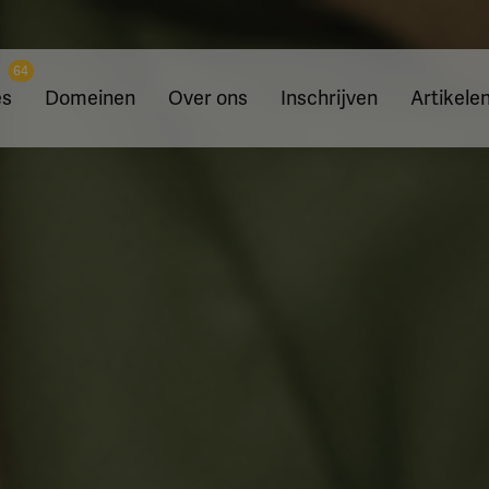
64
es
Domeinen
Over ons
Inschrijven
Artikele