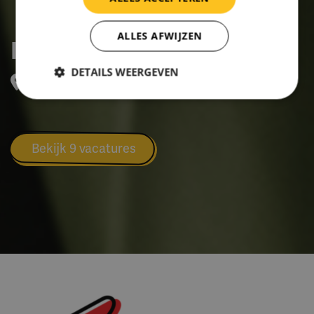
ALLES AFWIJZEN
IrisZorg
DETAILS WEERGEVEN
Mr. B.M. Teldersstraat 7, ARNHEM
Bekijk 9 vacatures