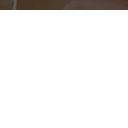
Kun je de vacature die je zoekt niet
vinden?
Maak een Jobalert aan en ontvang een
melding per mail
wanneer er nieuwe vacatures zijn!