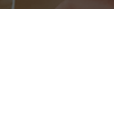
Kun je de vacature die je zoekt niet
vinden?
Maak een Jobalert aan en ontvang een
melding per mail
wanneer er nieuwe vacatures zijn!