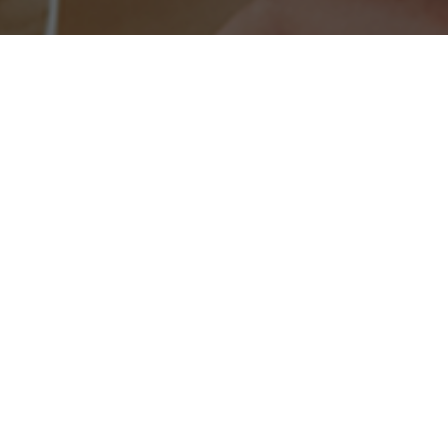
Kun je de vacature die je zoekt niet
vinden?
Maak een Jobalert aan en ontvang een
melding per mail
wanneer er nieuwe vacatures zijn!