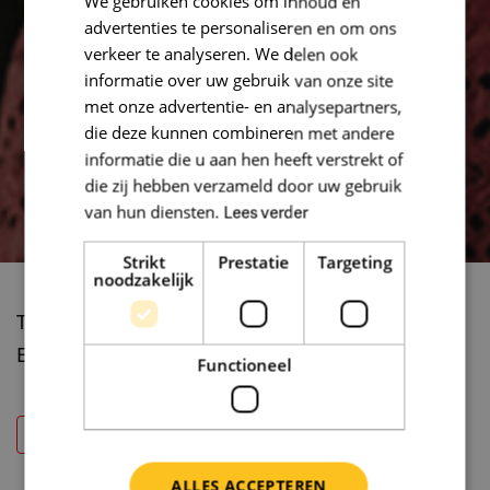
We gebruiken cookies om inhoud en
advertenties te personaliseren en om ons
verkeer te analyseren. We delen ook
informatie over uw gebruik van onze site
met onze advertentie- en analysepartners,
die deze kunnen combineren met andere
informatie die u aan hen heeft verstrekt of
die zij hebben verzameld door uw gebruik
van hun diensten.
Lees verder
Strikt
Prestatie
Targeting
noodzakelijk
T:
+31641056054
E:
l.vanginneken@spijtenburg.nl
Functioneel
ALLES ACCEPTEREN