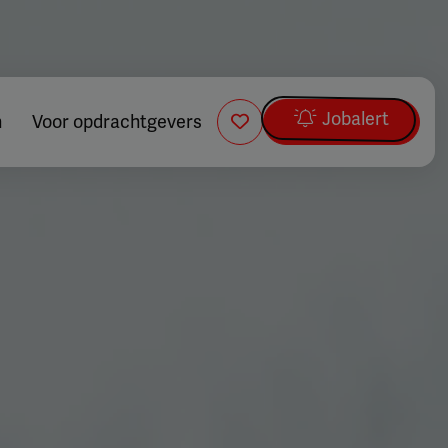
Jobalert
n
Voor opdrachtgevers