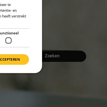
keer te
tentie- en
 heeft verstrekt
unctioneel
Zoeken
ACCEPTEREN