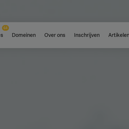
64
es
Domeinen
Over ons
Inschrijven
Artikele