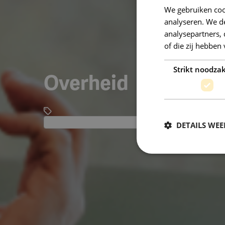
We gebruiken coo
analyseren. We de
analysepartners,
of die zij hebbe
Strikt noodzak
Overheid
DETAILS WE