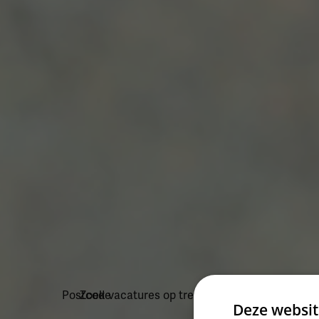
Postcode
Zoek vacatures op trefwoord
Deze websit