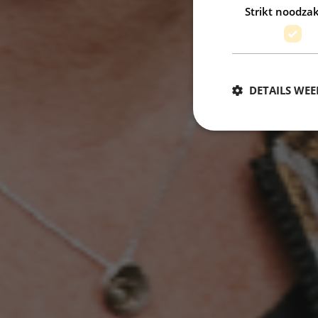
Strikt noodzak
DETAILS WE