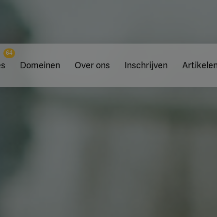
64
es
Domeinen
Over ons
Inschrijven
Artikele