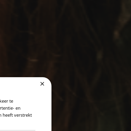
×
keer te
tentie- en
 heeft verstrekt