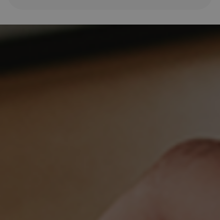
Voor meer informatie en het sturen van jouw CV
kun je contact opnemen met Wim Broere via
06
8324 0203
of
w.broere@spijtenburg.nl
Wie is Spijtenburg?
Wij zijn gedreven door het duurzaam verder helpen
van mensen en organisaties bij hun échte vraag.
Door te luisteren, nieuwsgierig te zijn en door te
vragen, maken we voor kandidaten of
opdrachtgevers het verschil! Je kunt bij ons terecht
voor werving en selectie, interim management/ZZP,
detachering én advies. Wil je meer weten? Bekijk
dan de
over ons
pagina.