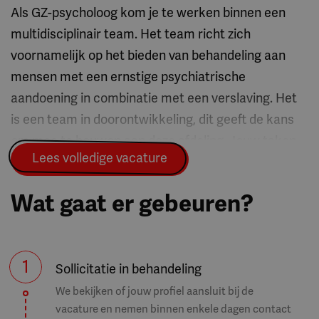
Als GZ-psycholoog kom je te werken binnen een
multidisciplinair team. Het team richt zich
voornamelijk op het bieden van behandeling aan
mensen met een ernstige psychiatrische
aandoening in combinatie met een verslaving. Het
is een team in doorontwikkeling, dit geeft de kans
om mee te bouwen aan deze afdeling. Jouw taken
Lees volledige vacature
en verantwoordelijkheden bestaan onder andere
uit:
Wat gaat er gebeuren?
Je bent verantwoordelijk voor de
indicatiestelling, de inhoud en vaststelling van het
1
Sollicitatie in behandeling
behandelplan. Ook voer je individuele- en/of
We bekijken of jouw profiel aansluit bij de
groepsbehandelingen uit, zoals EMDR, CGT en
vacature en nemen binnen enkele dagen contact
schematherapie;