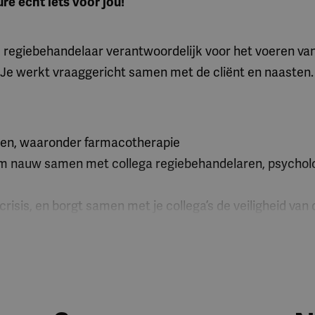
e echt iets voor jou!
ls regiebehandelaar verantwoordelijk voor het voeren v
 Je werkt vraaggericht samen met de cliënt en naasten
ngen, waaronder farmacotherapie
team nauw samen met collega regiebehandelaren, psych
crisis, en borgt samen met je collega’s de veiligheid van 
ngsactiviteiten, zoals het begeleiden van een verpleegkun
diensten, waarvoor, bovenop de CAO regeling voor crisisd