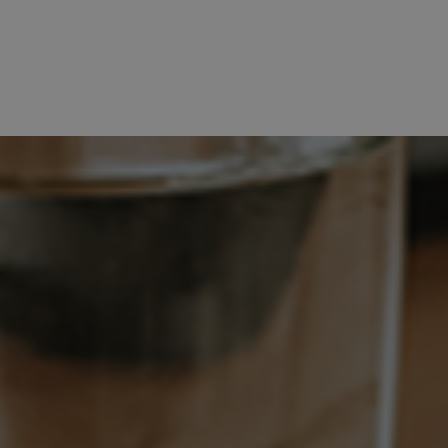
Wie is Spijtenburg?
Wij zijn gedreven door het duurzaam ve
zijn en door te vragen, maken we voor 
interim management/ZZP, detachering 