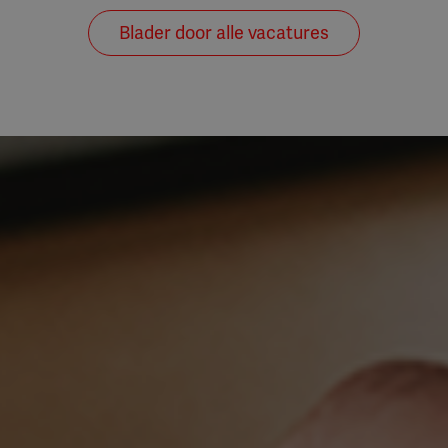
Blader door alle vacatures
rder helpen van mensen en organisaties bij hun échte vr
kandidaten of opdrachtgevers het verschil! Je kunt bij o
én advies. Wil je meer weten? Bekijk dan de
over ons
pa