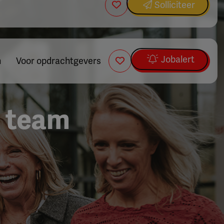
Solliciteer
Jobalert
n
Voor opdrachtgevers
Z team