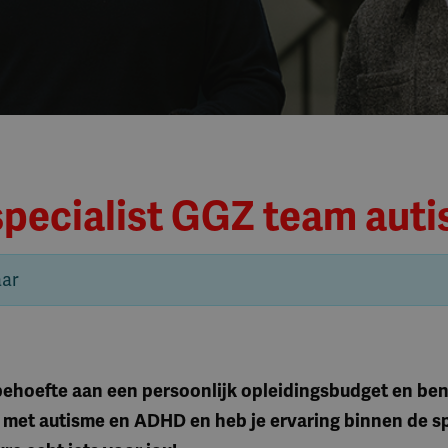
specialist GGZ team au
aar
 behoefte aan een persoonlijk opleidingsbudget en ben
t met autisme en ADHD en heb je ervaring binnen de s