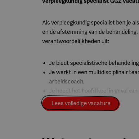
verpleegkundig specialist GGZ vacatur
Als verpleegkundig specialist ben je a
en de afstemming van de behandeling.
verantwoordelijkheden uit:
Je biedt specialistische behandeli
Je werkt in een multidisciplinair 
arbeidscoach.
Je houdt het hoofd koel in geval van 
Je levert een bijdrage aan de opleidi
Lees volledige vacature
Je levert een bijdrage in de crisis
wordt.
Waar ga je werken?