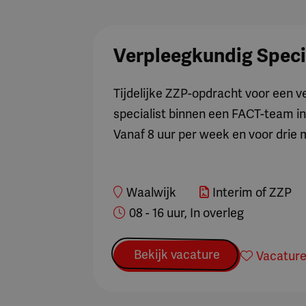
verwachten, verdeeld over december
Een functie voor 24-36 uur per week
Verpleegkundig Speci
Een tegemoetkoming in je reiskoste
Een vaste eindejaarsuitkering (13e 
Tijdelijke ZZP-opdracht voor een 
Een pensioenregeling.
specialist binnen een FACT-team in
23 vakantiedagen (o.b.v. 36 uur), me
Vanaf 8 uur per week en voor drie
Een balansregeling van €1.000,- bruto 
De mogelijkheid om fiscaal voordeli
lidmaatschap van een beroepsvereni
Waalwijk
Interim of ZZP
Overige arbeidsvoorwaarden zijn 
08 - 16 uur, In overleg
Hoe ziet de procedure er
Bekijk vacature
Vacature
Heb je interesse in deze verpleegkundi
opnemen met Wim Broere via
06-8324