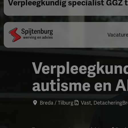
Verpleegkundig specialist GGZ
Vacatur
Verpleegkund
autisme en 
Breda / Tilburg
Vast, Detachering
Br