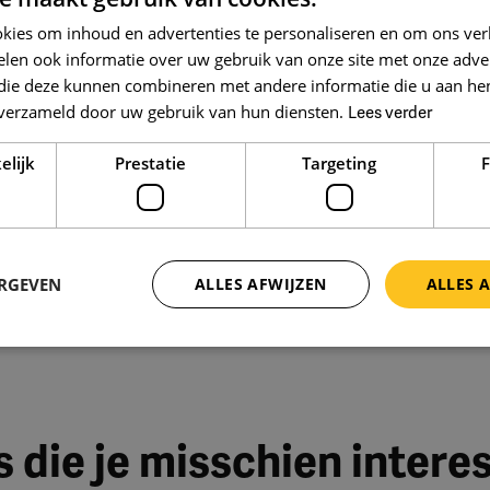
h zien, stellen we je voor bij de opdrachtgever. Ook
je affiniteit en/of ervaring met autisme en ADHD. Daarn
e je uitnodigen voor een gesprek op locatie.
kies om inhoud en advertenties te personaliseren en om ons ver
len ook informatie over uw gebruik van onze site met onze adver
 die deze kunnen combineren met andere informatie die u aan hen
ing tot verpleegkundig specialist GGZ en een geldige BI
n verzameld door uw gebruik van hun diensten.
Lees verder
tische GGZ.
om beslissingen te nemen.
r? Dan helpen onze consultants je graag met de
elijk
Prestatie
Targeting
F
 te handelen.
n ten ijs komt. Na het gesprek bespreken we samen de
en rol binnen het team.
n.
ERGEVEN
ALLES AFWIJZEN
ALLES 
volop de ruimte voor persoonlijke en professionele ontwik
:
 die je misschien intere
n maximaal €6.569,- (FWG 65). Daarbovenop kun je nog een