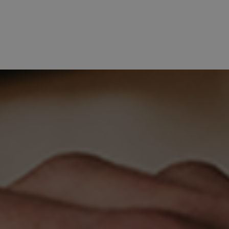
aag. Door te luisteren, nieuwsgierig te
ns terecht voor werving en selectie,
gina.