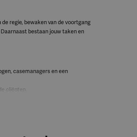
an de regie, bewaken van de voortgang
. Daarnaast bestaan jouw taken en
ologen, casemanagers en een
de cliënten.
dig specialist in opleiding.
iensten, een extra beloning gegeven