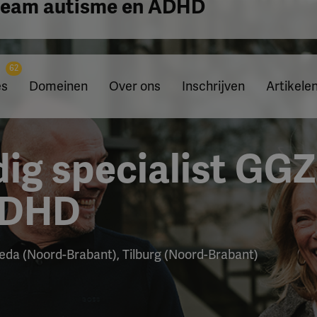
 team autisme en ADHD
62
es
Domeinen
Over ons
Inschrijven
Artikele
ig specialist GG
ADHD
eda (Noord-Brabant), Tilburg (Noord-Brabant)