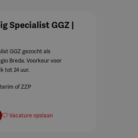
g Specialist GGZ |
list GGZ gezocht als
egio Breda. Voorkeur voor
ing/training of uitbetaling in geld.
k tot 24 uur.
we laptop te aanschaffen of het
nterim of ZZP
Vacature opslaan
en van jouw CV kun je contact