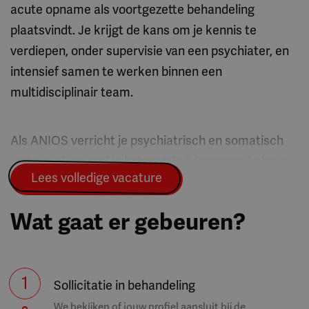
acute opname als voortgezette behandeling
plaatsvindt. Je krijgt de kans om je kennis te
verdiepen, onder supervisie van een psychiater, en
intensief samen te werken binnen een
multidisciplinair team.
Als ANIOS verricht je psychiatrisch en somatisch
onderzoek en stel je behandeladviezen op. Je bent
Lees volledige vacature
eerste aanspreekpunt voor patiënten, begeleidt de
(medicamenteuze) behandeling en voert
Wat gaat er gebeuren?
ondersteunende gesprekken. Daarnaast lever je
een bijdrage aan het multidisciplinair overleg,
verzorg je rapportages en evaluaties en draai je
1
mee in de consultatieve dienst binnen kantooruren.
Sollicitatie in behandeling
We bekijken of jouw profiel aansluit bij de