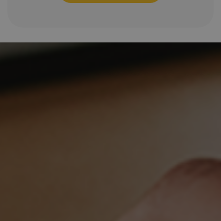
Heb jij interesse in deze basisarts/ANIOS
ouderenpsychiatrie vacature? Voor meer informatie
kun je contact opnemen met Wim Broere, 076 -
2063 333, 06 8324 0203 of per e-mail
w.broere@spijtenburg.nl