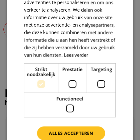
advertenties te personaliseren en om ons
Je hebt interesse in ouderenpsychiatrie en
voor een gesprek op locatie.
verkeer te analyseren. We delen ook
complexe zorgvragen
informatie over uw gebruik van onze site
Je beschikt over goede luistervaardigheden en
met onze advertentie- en analysepartners,
4
Sollicitatiegesprek
inlevingsvermogen
die deze kunnen combineren met andere
informatie die u aan hen heeft verstrekt of
Je kunt zowel zelfstandig als in teamverband
Ga je op gesprek bij de opdrachtgever? Dan helpen
die zij hebben verzameld door uw gebruik
onze consultants je graag met de voorbereiding,
werken
van hun diensten.
Lees verder
zodat je goed beslagen ten ijs komt. Na het
Je bent flexibel en stressbestendig
gesprek bespreken we samen de vervolgstappen.
Strikt
Prestatie
Targeting
noodzakelijk
Wat krijg je?
Nog steeds vragen?
Vast dienstverband
Functioneel
Neem contact op met:
Je krijgt een contract voor 16-36 uur per week
met zicht op een vaste aanstelling
ALLES ACCEPTEREN
Het salaris ligt tussen € 5.027,- en € 6.569,- bruto