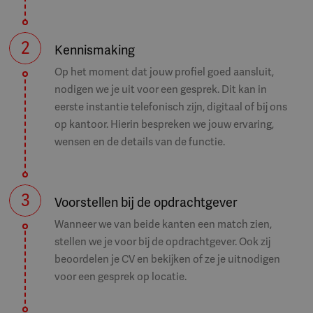
De school is onderdeel van PCPO Barendrecht en
Ridderkerk, een stichting met 11 basisscholen.
PCPO streeft naar het ontwikkelen van integrale
2
Kennismaking
kindcentra, waar onderwijs en kinderopvang onder
Op het moment dat jouw profiel goed aansluit,
één leidinggevende vallen. Met steun van een
nodigen we je uit voor een gesprek. Dit kan in
betrokken bestuurder en het PCPO bestuursbureau
eerste instantie telefonisch zijn, digitaal of bij ons
op kantoor. Hierin bespreken we jouw ervaring,
werk je aan een heldere lijn, krijg je ruimte om een
wensen en de details van de functie.
duurzame organisatie neer te zetten en op termijn
met eigen kinderopvang een kindcentrum te
vormen.
3
Voorstellen bij de opdrachtgever
Wanneer we van beide kanten een match zien,
De opgave
stellen we je voor bij de opdrachtgever. Ook zij
beoordelen je CV en bekijken of ze je uitnodigen
voor een gesprek op locatie.
Smitshoek vierde in 2024 haar 150-jarige bestaan.
Vanuit deze historie is het tijd om duurzaam verder