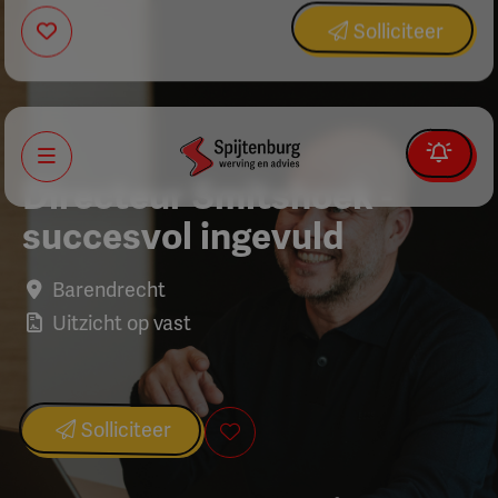
Solliciteer
Menu
Directeur Smitshoek -
succesvol ingevuld
Barendrecht
Uitzicht op vast
Solliciteer