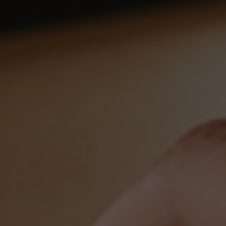
mensgericht, maar niet vrijblijvend.
Je straalt rust en stevigheid uit; je maakt keuzes
en zorgt voor uitvoering.
Je hebt visie op onderwijs en
onderwijsontwikkeling
Je bent zichtbaar in de school.
Je kunt normeren zonder te verharden; je houdt
protocollen en afspraken overeind.
Je bent onderwijskundig sterk en werkt cyclisch
en datagedreven.
Je hebt affiniteit met onderwijs in een
grootstedelijke context
Je begrijpt bestuurlijke verhoudingen en werkt