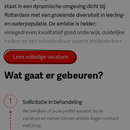
staat in een dynamische omgeving dicht bij
Rotterdam met een groeiende diversiteit in leerling-
en ouderpopulatie. De ambitie is helder:
visiegedreven kwalitatief goed onderwijs, duidelijke
kaders en een schoolcultuur waarin medewerkers
én leerlingen weten waar ze aan toe zijn.
Lees volledige vacature
Smitshoek is een christelijke basisschool met een
betrokken team van circa 80 medewerkers. Er
Wat gaat er gebeuren?
werken enthousiaste professionals die willen
bouwen en ontwikkelen en die visie, structuur,
richting en een sterke 'paraplu' verwachten om dat
1
in gezamenlijkheid te kunnen creëren. Dat is
Sollicitatie in behandeling
precies wat jij brengt.
We bekijken of jouw profiel aansluit bij de
vacature en nemen binnen enkele dagen contact
met je op.