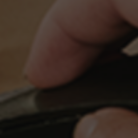
graag samen met collega-directeuren en het
bestuur en vraagt helder mandaat.
Je onderschrijft de christelijke identiteit van de
school en weet deze eigentijds vorm te geven.
Je staat open voor het op termijn integreren van
kinderopvang in je school.
Je wilt je graag blijven ontwikkelen.
Wat je meebrengt
Bewezen ervaring met visie, structuur- en
cultuurherstel in een grote school of
vergelijkbare schaal/complexiteit.
Ervaring met het bouwen van onderwijskundige
teams