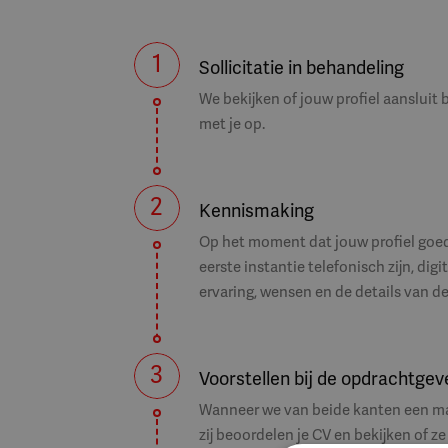
Je hebt een afgeronde opleiding tot 
Je hebt ervaring of affiniteit met 
1
Sollicitatie in behandeling
Je hebt kennis van de Wzd of bent be
We bekijken of jouw profiel aansluit
Je beschikt over actuele kennis van
met je op.
Je bent besluitvaardig en neemt ver
Je beschikt over sterke communicat
Je werkt graag samen binnen multid
2
Kennismaking
Wat krijg je?
Op het moment dat jouw profiel goed 
eerste instantie telefonisch zijn, dig
ervaring, wensen en de details van de
Mogelijkheid tot een vast dienstverba
Inzet voor 24 tot 36 uur per week.
Startdatum in overleg.
3
Voorstellen bij de opdrachtgev
Werken binnen een specialistische 
Wanneer we van beide kanten een matc
Samenwerking met ervaren psychiat
zij beoordelen je CV en bekijken of z