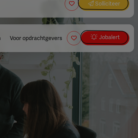
Solliciteer
Jobalert
n
Voor opdrachtgevers