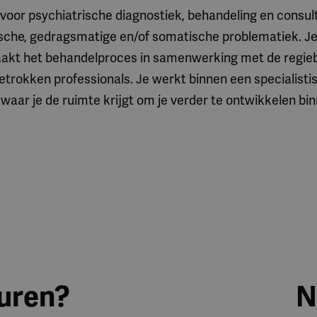
 voor psychiatrische diagnostiek, behandeling en consult
ische, gedragsmatige en/of somatische problematiek. Je 
akt het behandelproces in samenwerking met de regie
trokken professionals. Je werkt binnen een specialisti
waar je de ruimte krijgt om je verder te ontwikkelen bi
che behandelorganisatie die zich richt op cliënten met e
he, gedragsmatige en/of somatische problematiek. Bin
en kleinschalige setting waar kwaliteit, samenwerking e
euren?
N