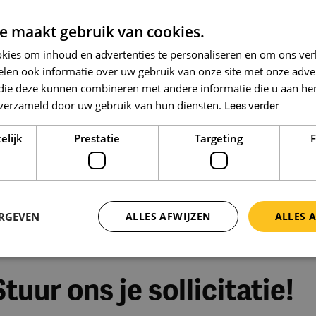
rofessionele ontwikkeling.
e maakt gebruik van cookies.
kies om inhoud en advertenties te personaliseren en om ons ver
len ook informatie over uw gebruik van onze site met onze adver
r? Dan helpen onze consultants je graag met de
acature? Voor meer informatie kun je contact opnemen me
 die deze kunnen combineren met andere informatie die u aan hen
n ten ijs komt. Na het gesprek bespreken we samen de
n verzameld door uw gebruik van hun diensten.
Lees verder
enburg.nl
elijk
Prestatie
Targeting
F
ERGEVEN
ALLES AFWIJZEN
ALLES 
uur ons je sollicitatie!