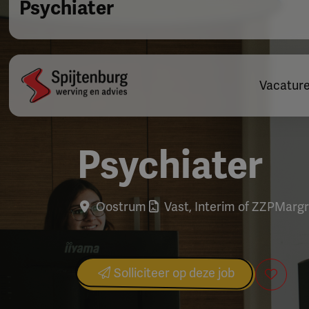
Psychiater
Vacatur
Psychiater
Oostrum
Vast, Interim of ZZP
Margr
Solliciteer op deze job