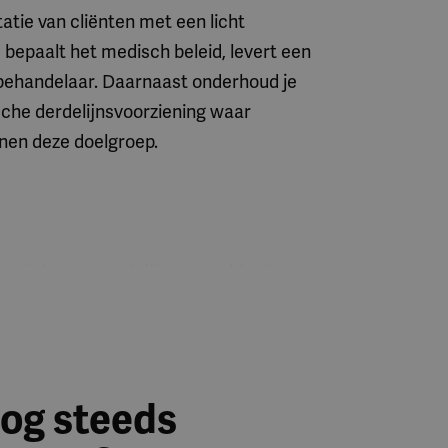
atie van cliënten met een licht
bepaalt het medisch beleid, levert een
behandelaar. Daarnaast onderhoud je
sche derdelijnsvoorziening waar
nnen deze doelgroep.
en licht verstandelijke beperking in
nen deze professionele omgeving werk
n deskundigheid voorop staan.
og steeds