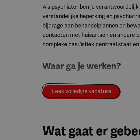
Als psychiater ben je verantwoordelijk
verstandelijke beperking en psychiatr
bijdrage aan behandelplannen en bewa
contacten met huisartsen en andere be
complexe casuïstiek centraal staat en 
Waar ga je werken?
Je gaat werken binnen een specialistis
Lees volledige vacature
combinatie met complexe psychiatrisc
je samen met betrokken collega's in e
Wie ben jij?
Wat gaat er geb