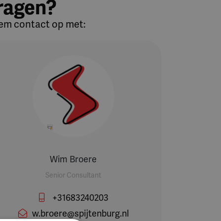
ragen?
em contact op met:
Wim Broere
Senior Consultant
+31683240203
w.broere@spijtenburg.nl