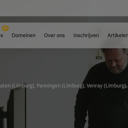
64
es
Domeinen
Over ons
Inschrijven
Artikele
aten (Limburg), Panningen (Limburg), Venray (Limburg)