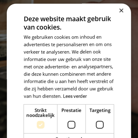
×
Deze website maakt gebruik
van cookies.
We gebruiken cookies om inhoud en
advertenties te personaliseren en om ons
verkeer te analyseren. We delen ook
informatie over uw gebruik van onze site
Kun je de vacature die je zoekt niet
met onze advertentie- en analysepartners,
vinden?
die deze kunnen combineren met andere
informatie die u aan hen heeft verstrekt of
Maak een Jobalert aan en ontvang een
die zij hebben verzameld door uw gebruik
melding per mail
van hun diensten.
Lees verder
wanneer er nieuwe vacatures zijn!
Strikt
Prestatie
Targeting
noodzakelijk
Jobalert aanmaken