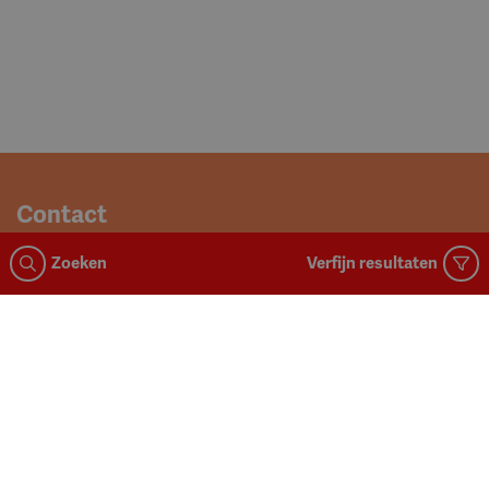
Contact
Spijtenburg
Zoeken
Verfijn resultaten
Johan Willem Frisolaan 41
4835 AA, Breda
M:
info@spijtenburg.nl
T:
076 - 2063 333