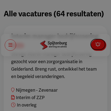
Alle vacatures
(
64
resultaten
)
Interim manager bedrijfsvoering
Nieuw
Menu
Stevige interim manager bedrijfsvoering
gezocht voor een zorgorganisatie in
Gelderland. Breng rust, ontwikkel het team
en begeleid veranderingen.
Nijmegen - Zevenaar
Interim of ZZP
In overleg