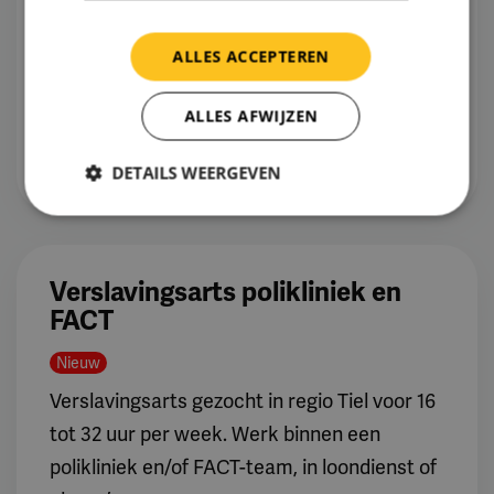
32 - 36 uur, 16 - 20 uur, 20 - 24 uur, 24 -
32 uur, In overleg
ALLES ACCEPTEREN
Bekijk vacature
ALLES AFWIJZEN
Vacature opslaan
DETAILS WEERGEVEN
Verslavingsarts polikliniek en
FACT
Nieuw
Verslavingsarts gezocht in regio Tiel voor 16
tot 32 uur per week. Werk binnen een
polikliniek en/of FACT-team, in loondienst of