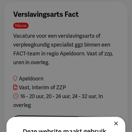
Verslavingsarts Fact
Nieuw
Vacature voor een verslavingsarts of
verpleegkundig specialist ggz binnen een
FACT-team in regio Apeldoorn. Vast of zzp,
uren in overleg.
Apeldoorn
Vast, Interim of ZZP
16 - 20 uur, 20 - 24 uur, 24 - 32 uur, In
overleg
×
Bekijk vacature
Deze website maakt gebruik