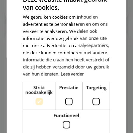
Vacature opslaan
van cookies.
We gebruiken cookies om inhoud en
advertenties te personaliseren en om ons
verkeer te analyseren. We delen ook
informatie over uw gebruik van onze site
Psychiater ambulante
met onze advertentie- en analysepartners,
verslavingszorg
die deze kunnen combineren met andere
informatie die u aan hen heeft verstrekt of
Nieuw
die zij hebben verzameld door uw gebruik
Psychiater gezocht voor ambulante
van hun diensten.
Lees verder
verslavingszorg in regio Ede. Behandel
Strikt
Prestatie
Targeting
cliënten met complexe problematiek, vast
noodzakelijk
of zzp. Uren in overleg.
Ede
Functioneel
Vast, Interim of ZZP