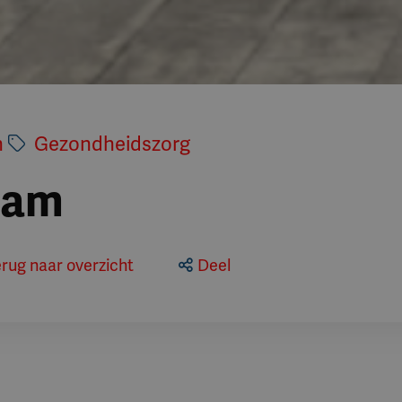
n
Gezondheidszorg
eam
erug naar overzicht
Deel