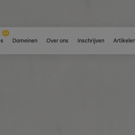
64
es
Domeinen
Over ons
Inschrijven
Artikele