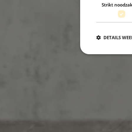
Strikt noodzak
DETAILS WE