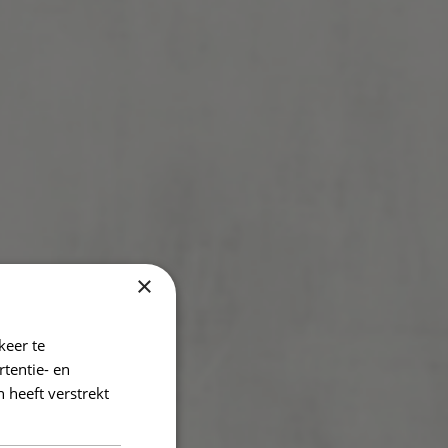
×
keer te
tentie- en
 heeft verstrekt